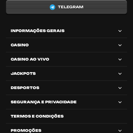
TELEGRAM
INFORMAÇÕES GERAIS
CASINO
CASINO AO VIVO
JACKPOTS
DESPORTOS
SEGURANÇA E PRIVACIDADE
TERMOS E CONDIÇÕES
PROMOÇÕES