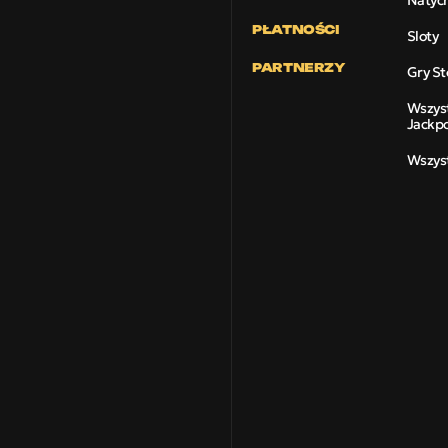
Natyc
PŁATNOŚCI
Sloty
PARTNERZY
Gry S
Wszys
Jackp
Wszyst