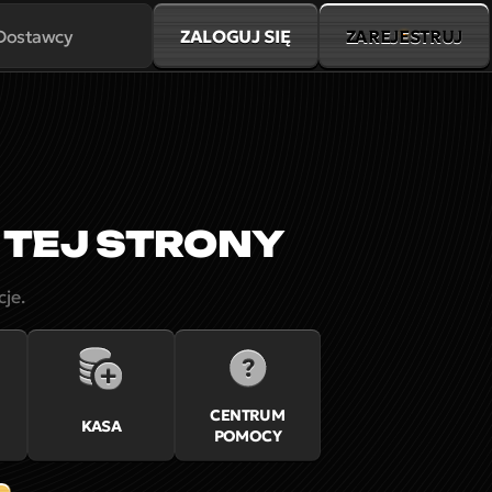
 Dostawcy
ZALOGUJ SIĘ
ZAREJESTRUJ
 TEJ STRONY
je.
CENTRUM
KASA
POMOCY