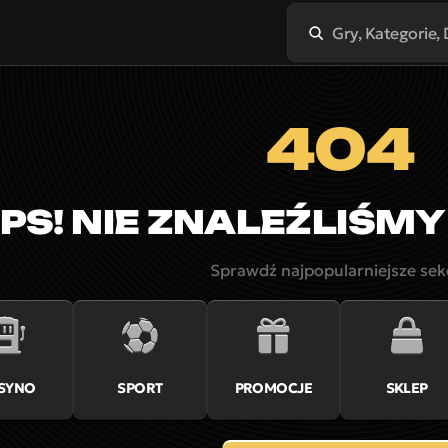
Gry, Kategorie,
404
PS! NIE ZNALEŹLIŚMY
Sprawdź najpopularniejsze sekc
SYNO
SPORT
PROMOCJE
SKLEP