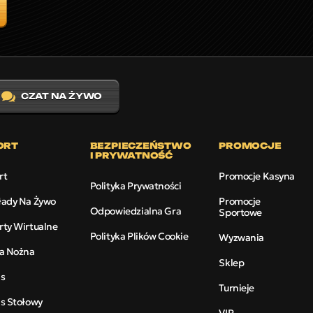
CZAT NA ŻYWO
ORT
BEZPIECZEŃSTWO
PROMOCJE
I PRYWATNOŚĆ
rt
Promocje Kasyna
Polityka Prywatności
łady Na Żywo
Promocje
Odpowiedzialna Gra
Sportowe
rty Wirtualne
Polityka Plików Cookie
Wyzwania
ka Nożna
Sklep
is
Turnieje
is Stołowy