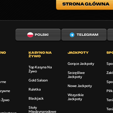
STRONA GŁÓWNA
POLSKI
TELEGRAM
YNO
KASYNO NA
JACKPOTY
SP
ŻYWO
Gorące Jackpoty
Spo
Top Kasyna Na
Żywo
Szczęśliwe
Zak
Jackpoty
Gold Saloon
arne
Spo
Nowe Jackpoty
Ruletka
uzywne
Pił
Wszystkie
Blackjack
Jackpoty
a Żywo
Ten
Stoły
Ten
Międzynarodowe