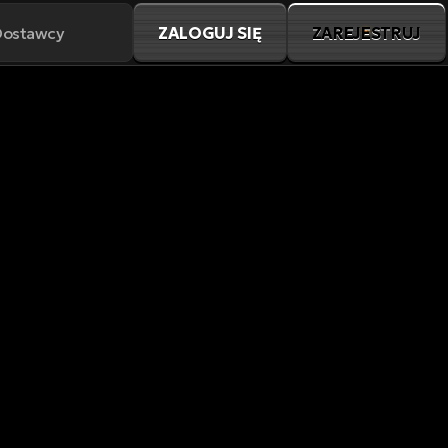
 Dostawcy
ZALOGUJ SIĘ
ZAREJESTRUJ