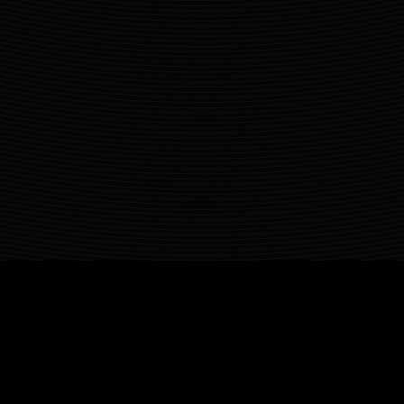
 Z WYJĄTKOWYMI KURSAMI
o najnowszych wydarzeń sportowych na całym świecie. Skorzystaj z okazji, aby o
na najważniejsze rozgrywki, takie jak Bundesliga, NBA i NFL.
skujesz dostęp do najnowszych informacji i statystyk dotyczących zakładów onl
tym zachętom i bonusom. Bonusy te są dostępne dla graczy z całego świata i n