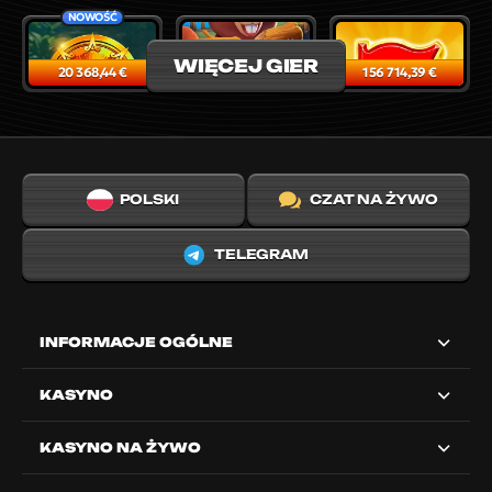
NOWOŚĆ
Serpent Gold: Hold & Win
Beaver Stacks
27 Eternal Hot
WIĘCEJ GIER
20 368,44 €
156 714,39 €
POLSKI
CZAT NA ŻYWO
TELEGRAM
INFORMACJE OGÓLNE
KASYNO
KASYNO NA ŻYWO