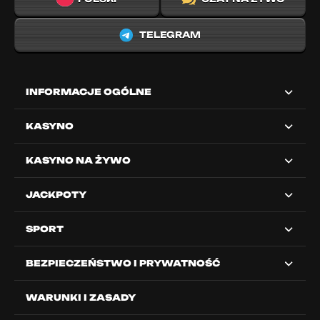
TELEGRAM
INFORMACJE OGÓLNE
KASYNO
KASYNO NA ŻYWO
JACKPOTY
SPORT
BEZPIECZEŃSTWO I PRYWATNOŚĆ
WARUNKI I ZASADY