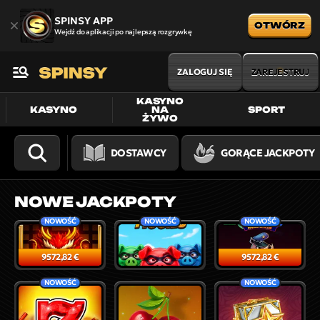
SPINSY APP
OTWÓRZ
Wejdź do aplikacji po najlepszą rozgrywkę
ZALOGUJ SIĘ
ZAREJESTRUJ
KASYNO
KASYNO
NA
SPORT
ŻYWO
DOSTAWCY
GORĄCE JACKPOTY
NOWE JACKPOTY
NOWOŚĆ
NOWOŚĆ
NOWOŚĆ
8’s On Fire: Supercharged
3 Hero Piggies
Bash The Banana Stash:Hold & Win
9572,82 €
9572,82 €
NOWOŚĆ
NOWOŚĆ
Wild Hot 40 Blow Booster
Smoking Hot Fruits
40 Art of Gold Dice - Golden Coins Link