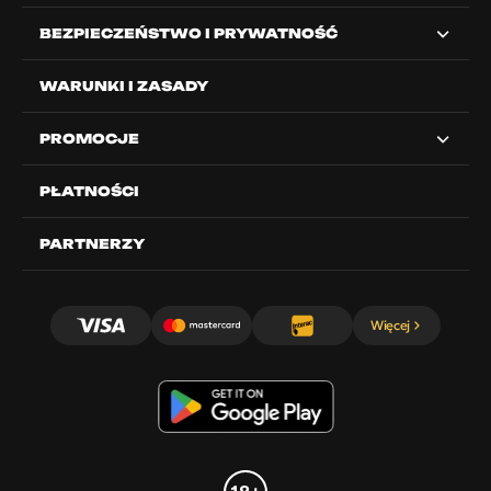
BEZPIECZEŃSTWO I PRYWATNOŚĆ
WARUNKI I ZASADY
PROMOCJE
PŁATNOŚCI
PARTNERZY
Więcej