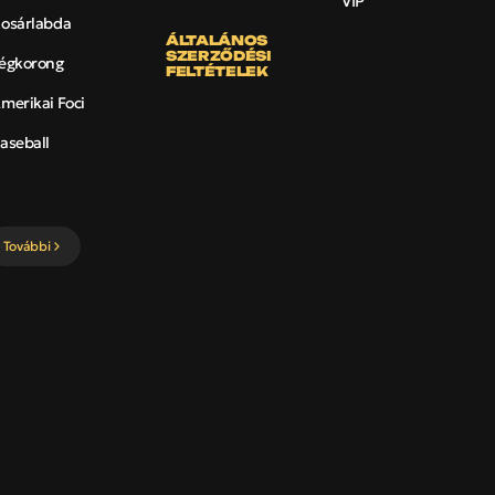
VIP
osárlabda
ÁLTALÁNOS
SZERZŐDÉSI
égkorong
FELTÉTELEK
merikai Foci
aseball
További