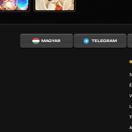
MAGYAR
TELEGRAM
S
É
V
L
T
A