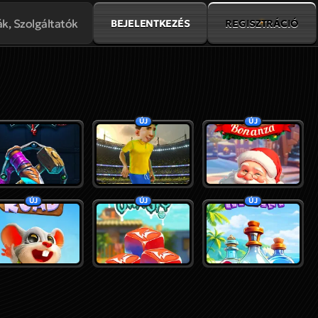
k, Szolgáltatók
BEJELENTKEZÉS
REGISZTRÁCIÓ
ÚJ
ÚJ
pires
Football X
Jingle Bell Bonanza
ÚJ
ÚJ
ÚJ
esy Road
Dice Jungle
Bottle Mania