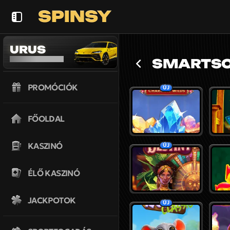
URUS
PROMÓCIÓ
SMARTS
PROMÓCIÓK
ÚJ
Gems Crown Charging Wilds
Samur
FŐOLDAL
KASZINÓ
ÚJ
Wheel of Destiny
ÉLŐ KASZINÓ
JACKPOTOK
ÚJ
Cheesy Road Classic
Gates 