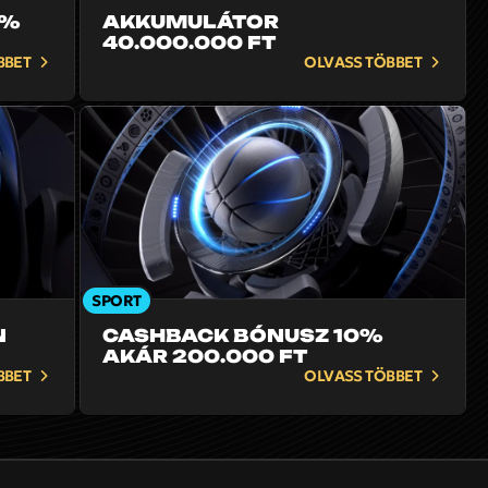
0%
AKKUMULÁTOR
40.000.000 FT
BBET
OLVASS TÖBBET
SPORT
N
CASHBACK BÓNUSZ 10%
AKÁR 200.000 FT
BBET
OLVASS TÖBBET