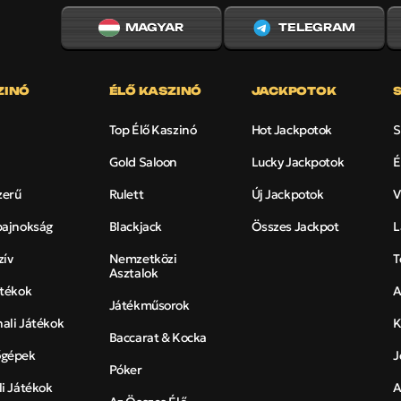
MAGYAR
TELEGRAM
ZINÓ
ÉLŐ KASZINÓ
JACKPOTOK
Top Élő Kaszinó
Hot Jackpotok
S
Gold Saloon
Lucky Jackpotok
É
zerű
Rulett
Új Jackpotok
V
bajnokság
Blackjack
Összes Jackpot
L
zív
Nemzetközi
T
Asztalok
átékok
A
Játékműsorok
ali Játékok
K
Baccarat & Kocka
őgépek
J
Póker
li Játékok
A