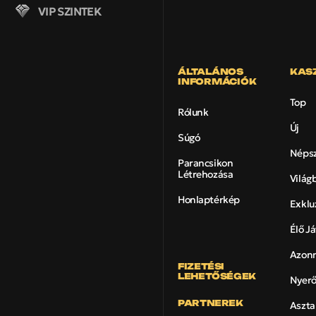
VIP SZINTEK
ÁLTALÁNOS
KAS
INFORMÁCIÓK
Top
Rólunk
Új
Súgó
Néps
Parancsikon
Létrehozása
Világ
Honlaptérkép
Exklu
Élő J
Azonn
FIZETÉSI
LEHETŐSÉGEK
Nyer
PARTNEREK
Aszta