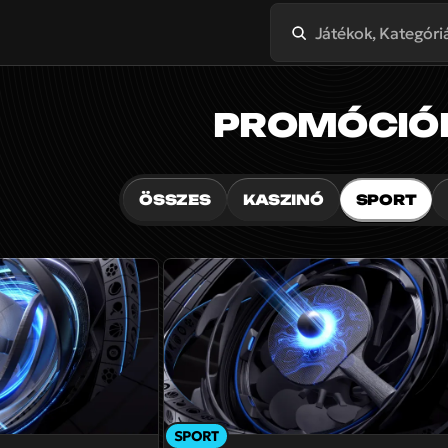
Játékok, Kategóriá
PROMÓCIÓ
ÖSSZES
KASZINÓ
SPORT
SPORT