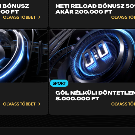
I BÓNUSZ
HETI RELOAD BÓNUSZ 5
00 FT
AKÁR 200.000 FT
OLVASS TÖBBET
OLVASS TÖ
SPORT
GÓL NÉLKÜLI DÖNTETLE
8.000.000 FT
OLVASS TÖBBET
OLVASS TÖ