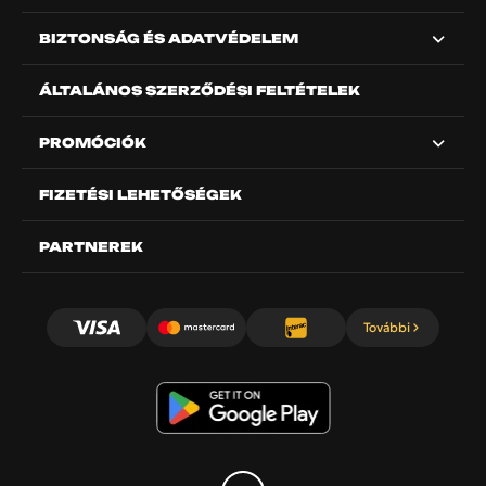
BIZTONSÁG ÉS ADATVÉDELEM
ÁLTALÁNOS SZERZŐDÉSI FELTÉTELEK
PROMÓCIÓK
FIZETÉSI LEHETŐSÉGEK
PARTNEREK
További