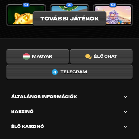
ÚJ
ÚJ
ÚJ
Fortune Piggies
Wheel Out
Glory of Olympus Unlocked
TOVÁBBI JÁTÉKOK
MAGYAR
ÉLŐ CHAT
TELEGRAM
ÁLTALÁNOS INFORMÁCIÓK
KASZINÓ
ÉLŐ KASZINÓ