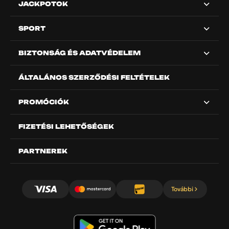
JACKPOTOK
SPORT
BIZTONSÁG ÉS ADATVÉDELEM
ÁLTALÁNOS SZERZŐDÉSI FELTÉTELEK
PROMÓCIÓK
FIZETÉSI LEHETŐSÉGEK
PARTNEREK
További