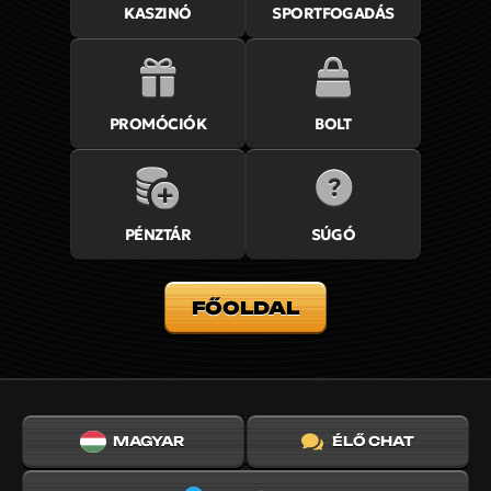
KASZINÓ
SPORTFOGADÁS
PROMÓCIÓK
BOLT
PÉNZTÁR
SÚGÓ
FŐOLDAL
MAGYAR
ÉLŐ CHAT