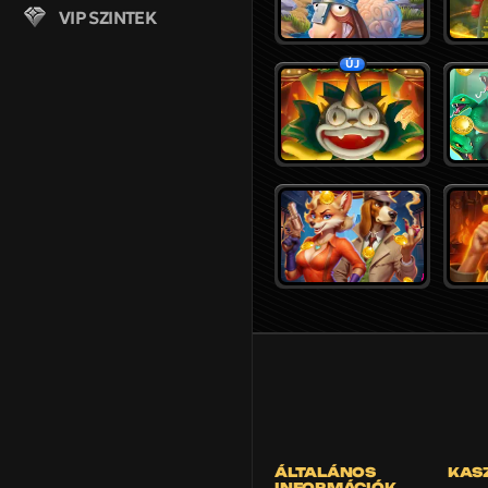
VIP SZINTEK
ÚJ
Madshow Circus
Wealth
Tail of Crime
John's
ÁLTALÁNOS
KAS
INFORMÁCIÓK