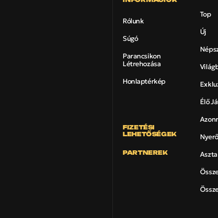
Top
Rólunk
Új
Súgó
Néps
Parancsikon
Létrehozása
Világ
Honlaptérkép
Exklu
Élő J
Azonn
FIZETÉSI
LEHETŐSÉGEK
Nyer
PARTNEREK
Aszta
Össze
Össze