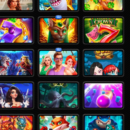
ÚJ
y Crystal
Scarab Wheel
Noble Crown
ÚJ
 and Little Red
Big Wave Delight
Ed's Gun
didos Cash
Kraken Bay
Plinko
ls' Treasures
Farm Hunt
Aqua Mafia