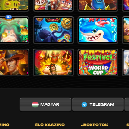
ÚJ
 of Legends
Kraken Coins
It's Shark Time! Xmas
Cas
 Book
Shoot Happens
Pinatas Festival World Cup
Lega
MAGYAR
TELEGRAM
ZINÓ
ÉLŐ KASZINÓ
JACKPOTOK