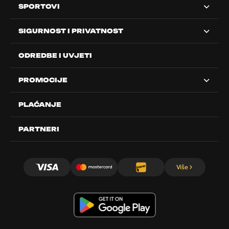
SPORTOVI
SIGURNOST I PRIVATNOST
ODREDBE I UVJETI
PROMOCIJE
PLAĆANJE
PARTNERI
Više