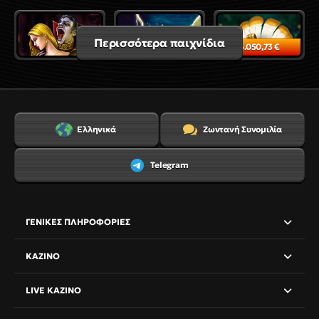
Blood Suckers MegaWays
Athens MegaWays
Amazon Island Megaways
Περισσότερα παιχνίδια
6.050,73 €
Ελληνικά
Ζωντανή Συνομιλία
Telegram
ΓΕΝΙΚΈΣ ΠΛΗΡΟΦΟΡΊΕΣ
ΚΑΖΊΝΟ
LIVE ΚΑΖΊΝΟ