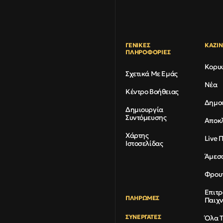
ΓΕΝΙΚΈΣ
ΚΑΖΊ
ΠΛΗΡΟΦΟΡΊΕΣ
Κορυ
Σχετικά Με Εμάς
Νέα
Κέντρο Βοήθειας
Δημο
Δημιουργία
Συντόμευσης
Αποκλ
Χάρτης
Live 
Ιστοσελίδας
Άμεσα
Φρου
Επιτρ
ΠΛΗΡΩΜΈΣ
Παιχν
ΣΥΝΕΡΓΆΤΕΣ
Όλα Τ