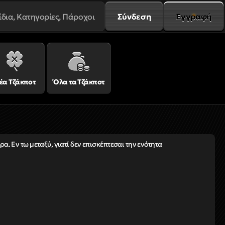
ίδια, Κατηγορίες, Πάροχοι
Σύνδεση
Εγγραφή
έα Τζάκποτ
Όλα τα Τζάκποτ
α. Εν τω μεταξύ, γιατί δεν επισκέπτεσαι την ενότητα