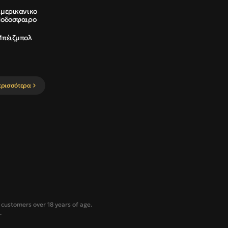
μερικανικο
οδοσφαιρο
πέιζμπολ
ερισσότερα
 customers over 18 years of age.
.