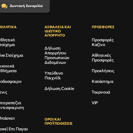
Ζωντανή Συνομιλία
ΘΛΗΤΙΚΆ
ΑΣΦΆΛΕΙΑ ΚΑΙ
ΠΡΟΣΦΟΡΈΣ
ΙΔΙΩΤΙΚΌ
ΑΠΌΡΡΗΤΟ
θλητικό
Προσφορές
τοίχημα
Καζίνο
Δήλωση
Απορρήτου
ive Στοίχημα
Αθλητικές
Προσωπικών
Προσφορές
Δεδομένων
ικονικά
θλήματα
Προκλήσεις
Υπεύθυνο
Παιχνίδι
οδοσφαιρο
Κατάστημα
Δήλωση Cookie
ενις
Τουρνουά
πιτραπεζια
VIP
ντισφαιριση
πάσκετ
ΌΡΟΙ ΚΑΙ
ΠΡΟΫΠΟΘΈΣΕΙΣ
οκεϊ Επι Παγου