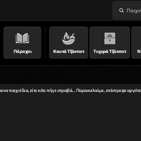
Παιχν
Πάροχοι
Καυτά Τζάκποτ
Τυχερά Τζάκποτ
Ν
ενα παιχνίδια, είτε κάτι πήγε στραβά... Παρακαλούμε, επέστρεψε αργότερ