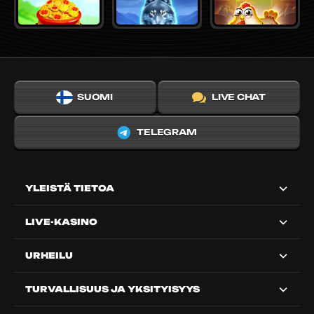
SUOMI
LIVE CHAT
TELEGRAM
YLEISTÄ TIETOA
LIVE-KASINO
URHEILU
TURVALLISUUS JA YKSITYISYYS