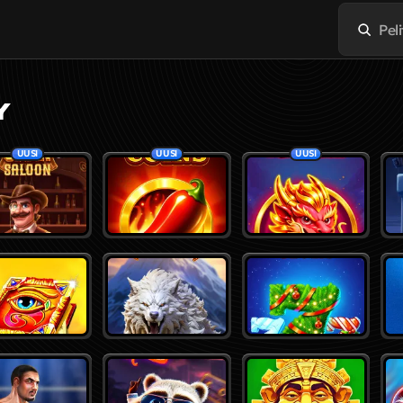
Peli
Y
UUSI
UUSI
UUSI
oin Saloon
Pepper Сoins
Red Dragon of Luck
Gol
f Eye
Caucasian Wolf
Christmas Seven
Cri
Lucky Punch Megaways
Retro Pedro
Brazil Farm
Clo