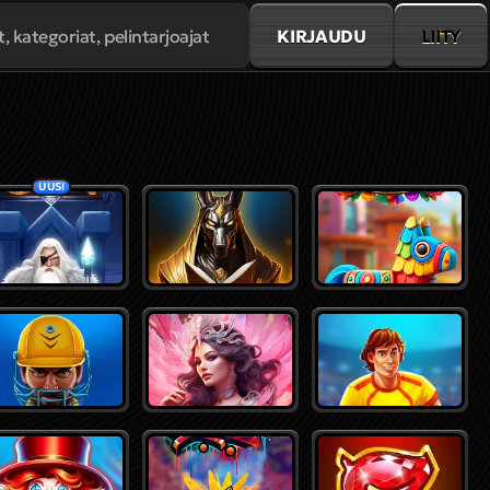
t, kategoriat, pelintarjoajat
KIRJAUDU
LIITY
UUSI
d of Odin
Anubis Obelisk
Book of Pinata
cket Crash
Friday in Vegas
Liga Fortuna Megaways PRO
wn Coins
Graffiti in Sydney
Hot & Spicy JACKPOT