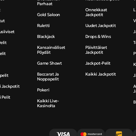
Parhaat
t
Onnekkaat
L
Gold Saloon
Jackpotit
tut
V
Ruletti
Uudet Jackpotit
siiviset
J
Blackjack
Drops & Wins
elit
T
Kansainväliset
Päivittäiset
Pöydät
Jackpotit
elit
P
Game Showt
Jackpot-Pelit
K
Baccarat Ja
Kaikki Jackpotit
pelit
J
Noppapelit
i Jackpotit
A
Pokeri
J
 Pelit
Kaikki Live-
B
Kasinolta