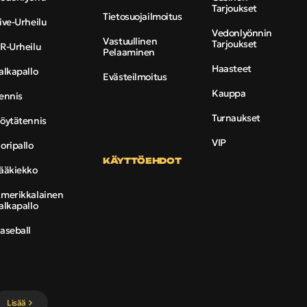
Tarjoukset
Tietosuojailmoitus
ive-Urheilu
Vedonlyönnin
Vastuullinen
Tarjoukset
R-Urheilu
Pelaaminen
Haasteet
alkapallo
Evästeilmoitus
Kauppa
ennis
Turnaukset
öytätennis
VIP
oripallo
KÄYTTÖEHDOT
ääkiekko
merikkalainen
alkapallo
aseball
Lisää