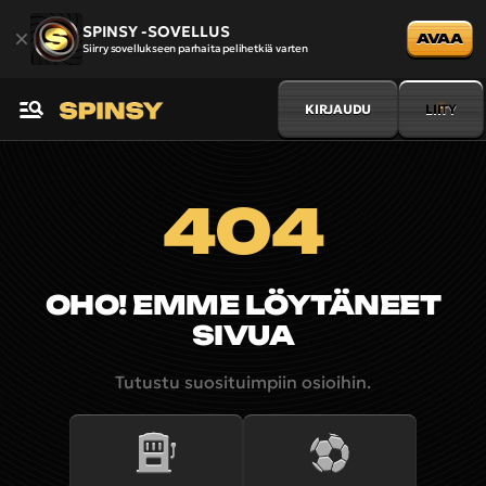
SPINSY -SOVELLUS
AVAA
Siirry sovellukseen parhaita pelihetkiä varten
KIRJAUDU
LIITY
404
OHO! EMME LÖYTÄNEET
SIVUA
Tutustu suosituimpiin osioihin.