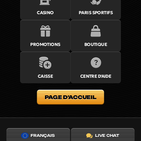
CASINO
PARIS SPORTIFS
PROMOTIONS
BOUTIQUE
CAISSE
CENTRE D'AIDE
PAGE D'ACCUEIL
FRANÇAIS
LIVE CHAT