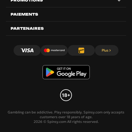
PROMOTIONS
PAIEMENTS
PARTENAIRES
Plus
Gambling can be addictive. Play responsibly. Spinsy.com only accepts
customers over 18 years of age.
2026 © Spinsy.com All rights reserved.