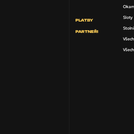
Okamž
Sloty
PLATBY
Stolní
PARTNEŘI
Všech
Všech