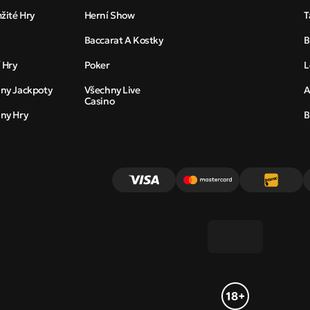
ité Hry
Herní Show
T
Baccarat A Kostky
B
 Hry
Poker
L
ny Jackpoty
Všechny Live
A
Casino
ny Hry
B