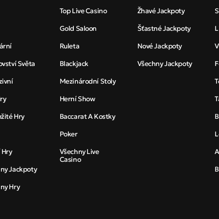
Top Live Casino
Žhavé Jackpoty
S
Gold Saloon
Šťastné Jackpoty
L
ární
Ruleta
Nové Jackpoty
V
ovství Světa
Blackjack
Všechny Jackpoty
F
zivní
Mezinárodní Stoly
T
Hry
Herní Show
T
ité Hry
Baccarat A Kostky
B
Poker
L
 Hry
Všechny Live
A
Casino
ny Jackpoty
B
ny Hry