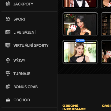
JACKPOTY
Bar Blackjack 3
Venice
SPORT
LIVE SÁZENÍ
NOVÉ
Oasis VIP Blackjack
Bar BJ
VIRTUÁLNÍ SPORTY
VÝZVY
TURNAJE
BONUS CRAB
OBCHOD
OBECNÉ
CAS
INFORMACE