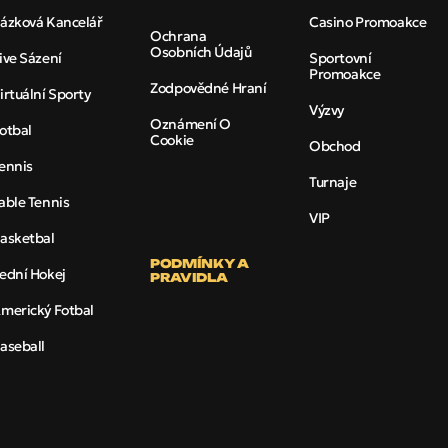
ázková Kancelář
Casino Promoakce
Ochrana
Osobních Údajů
ive Sázení
Sportovní
Promoakce
Zodpovědné Hraní
irtuální Sporty
Výzvy
Oznámení O
otbal
Cookie
Obchod
ennis
Turnaje
able Tennis
VIP
asketbal
PODMÍNKY A
ední Hokej
PRAVIDLA
merický Fotbal
aseball