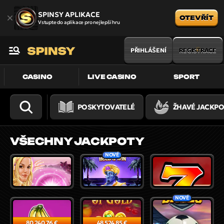
SPINSY APLIKACE
OTEVŘÍT
Vstupte do aplikace pro nejlepší hru
PŘIHLÁŠENÍ
REGISTRACE
CASINO
LIVE CASINO
SPORT
POSKYTOVATELÉ
ŽHAVÉ JACKPO
VŠECHNY JACKPOTY
NOVÉ
Lucky Lady's Charm Deluxe
Wish of a Lifetime: Hold & Win
Chip Runner
NOVÉ
Purple Hot
Art of Gold - Golden Coins Link
9 Balls
80 240,76 €
48 524,85 €