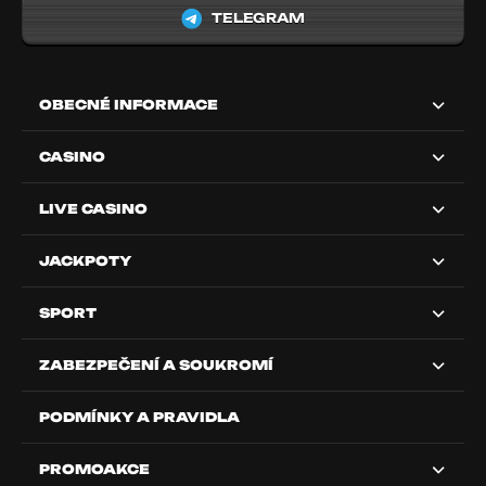
TELEGRAM
OBECNÉ INFORMACE
CASINO
LIVE CASINO
JACKPOTY
SPORT
ZABEZPEČENÍ A SOUKROMÍ
PODMÍNKY A PRAVIDLA
PROMOAKCE