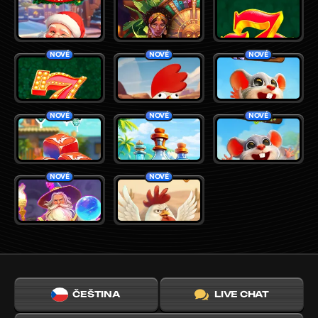
Jingle Bell Bonanza
Wheel of Destiny
Multi Hot 5 Super Wilds
NOVÉ
NOVÉ
NOVÉ
Multi Hot 5 Deluxe
Chicken Highway
Cheesy Road
NOVÉ
NOVÉ
NOVÉ
Dice Jungle
Bottle Mania
Cheesy Road Classic
NOVÉ
NOVÉ
Gates of Merlyn
Chicken Ways
ČEŠTINA
LIVE CHAT