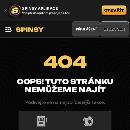
SPINSY APLIKACE
OTEVŘÍT
Vstupte do aplikace pro nejlepší hru
PŘIHLÁŠENÍ
REGISTRACE
404
OOPS! TUTO STRÁNKU
NEMŮŽEME NAJÍT
Podívejte se na nejoblíbenější sekce.