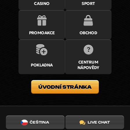
CASINO
SPORT
PROMOAKCE
OBCHOD
CENTRUM
POKLADNA
NÁPOVĚDY
ÚVODNÍ STRÁNKA
ČEŠTINA
LIVE CHAT