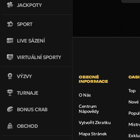
JACKPOTY
SPORT
LIVE SÁZENÍ
VIRTUÁLNÍ SPORTY
VÝZVY
OBECNÉ
CAS
INFORMACE
Top
TURNAJE
O Nás
Nové
Centrum
BONUS CRAB
Nápovědy
Popul
Vytvořit Zkratku
Mistr
OBCHOD
Mapa Stránek
Exklu