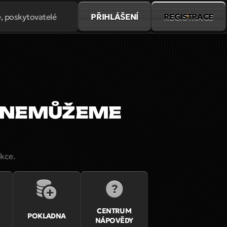
e, poskytovatelé
PŘIHLÁŠENÍ
REGISTRACE
U NEMŮŽEME
kce.
CENTRUM
POKLADNA
NÁPOVĚDY