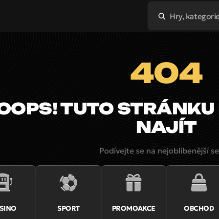
Hry, kategori
404
OOPS! TUTO STRÁNK
NAJÍT
Podívejte se na nejoblíbenější se
SINO
SPORT
PROMOAKCE
OBCHOD