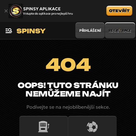
SPINSY APLIKACE
OTEVŘÍT
Vstupte do aplikace pro nejlepší hru
PŘIHLÁŠENÍ
REGISTRACE
404
OOPS! TUTO STRÁNKU
NEMŮŽEME NAJÍT
Podívejte se na nejoblíbenější sekce.