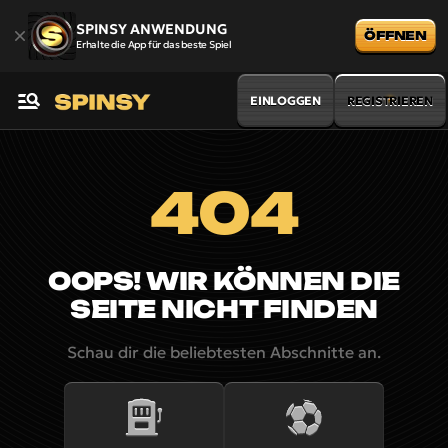
SPINSY ANWENDUNG
ÖFFNEN
Erhalte die App für das beste Spiel
EINLOGGEN
REGISTRIEREN
404
OOPS! WIR KÖNNEN DIE
SEITE NICHT FINDEN
Schau dir die beliebtesten Abschnitte an.