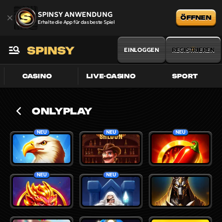
SPINSY ANWENDUNG
ÖFFNEN
Erhalte die App für das beste Spiel
EINLOGGEN
REGISTRIEREN
CASINO
LIVE-CASINO
SPORT
ONLYPLAY
NEU
NEU
NEU
Liberty Rush
Wild Coin Saloon
Pepper Сoins
NEU
NEU
Red Dragon of Luck
Gold of Odin
Anubis Obelisk