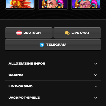
DEUTSCH
LIVE CHAT
TELEGRAM
ALLGEMEINE INFOS
CASINO
LIVE-CASINO
JACKPOT-SPIELE