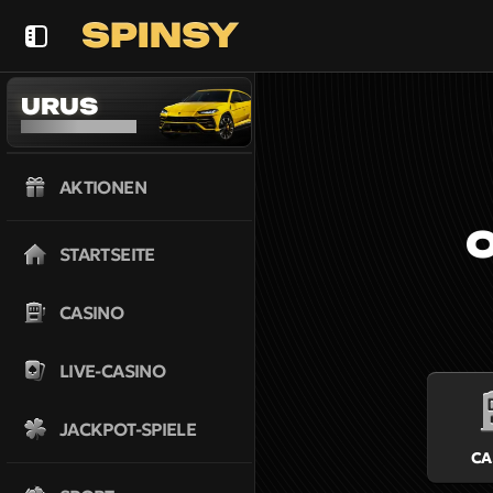
URUS
AKTION
AKTIONEN
O
STARTSEITE
CASINO
LIVE-CASINO
JACKPOT-SPIELE
CA