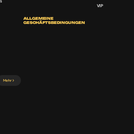
is
VIP
l
ALLGEMEINE
GESCHÄFTSBEDINGUNGEN
Mehr