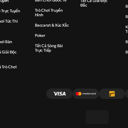
Bàn Chơi Quốc Tế
Quyền
Tất Cả Giải Độc
Đắc
B
Trò Chơi Truyền
Trực Tuyến
Hình
B
hơi Tức Thì
Baccarat & Xúc Xắc
K
T
Poker
hơi Bàn
B
Tất Cả Sòng Bài
Trực Tiếp
ả Giải Độc
B
ả Trò Chơi