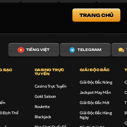
TRANG CHỦ
TIẾNG VIỆT
TELEGRAM
G BẠC
CASINO TRỰC
GIẢI ĐỘC ĐẮC
TUYẾN
Giải Độc Đắc Nóng
C
Casino Trực Tuyến
Jackpot May Mắn
C
Gold Saloon
iến
Giải Độc Đắc Mới
T
Roulette
Vô Địch Thế
Giải Độc Đắc Hàng
B
Blackjack
Ngày
Q