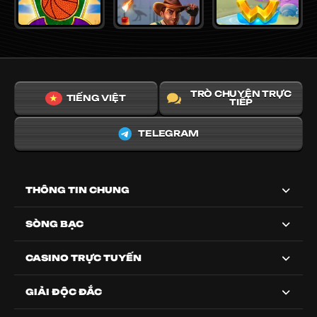
TRÒ CHUYỆN TRỰC
TIẾNG VIỆT
TIẾP
TELEGRAM
THÔNG TIN CHUNG
SÒNG BẠC
CASINO TRỰC TUYẾN
GIẢI ĐỘC ĐẮC