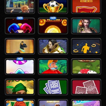
Caramelo Dog: Lucky Run
Penalty Shoot Out: Super Spin
Juicy Fruit Coins Hold and Win
MỚI
MỚI
Ultra Hot Joker
Ultra Reels Fruteria
Elven Princesses
Book Of Keno
Courier Sweeper
Football Manager
MỚI
Candy Dreams
The Greatest Catch
Texas Holdem Poker
Robin Hood
Oasis Poker Classic
Baccarat 777
MỚI
Basketball
Curse of the Pharaoh Bonus Buy
Jelly Boom