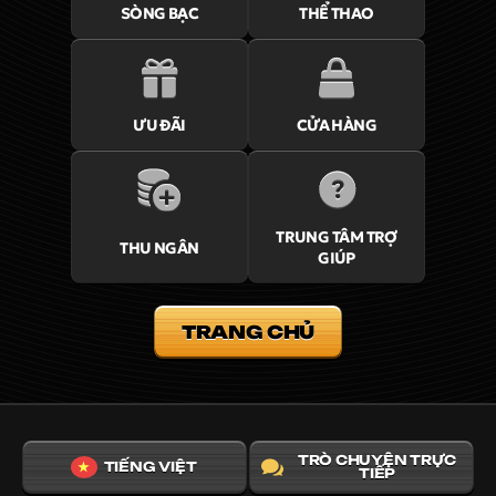
SÒNG BẠC
THỂ THAO
ƯU ĐÃI
CỬA HÀNG
TRUNG TÂM TRỢ
THU NGÂN
GIÚP
TRANG CHỦ
TRÒ CHUYỆN TRỰC
TIẾNG VIỆT
TIẾP