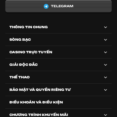
TELEGRAM
THÔNG TIN CHUNG
SÒNG BẠC
CASINO TRỰC TUYẾN
GIẢI ĐỘC ĐẮC
THỂ THAO
BẢO MẬT VÀ QUYỀN RIÊNG TƯ
ĐIỀU KHOẢN VÀ ĐIỀU KIỆN
CHƯƠNG TRÌNH KHUYẾN MÃI