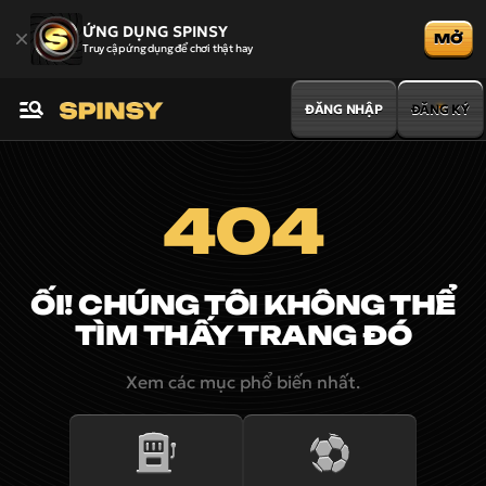
ỨNG DỤNG SPINSY
MỞ
Truy cập ứng dụng để chơi thật hay
ĐĂNG NHẬP
ĐĂNG KÝ
404
ỐI! CHÚNG TÔI KHÔNG THỂ
TÌM THẤY TRANG ĐÓ
Xem các mục phổ biến nhất.