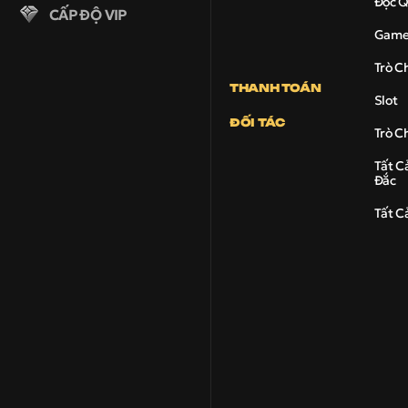
Độc 
CẤP ĐỘ VIP
Game 
Trò C
THANH TOÁN
Slot
ĐỐI TÁC
Trò C
Tất C
Đắc
Tất C