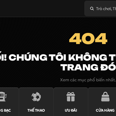
Trò chơi, 
404
I! CHÚNG TÔI KHÔNG 
TRANG ĐÓ
Xem các mục phổ biến nhất.
G BẠC
THỂ THAO
ƯU ĐÃI
CỬA HÀNG