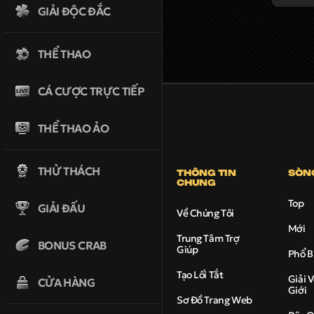
GIẢI ĐỘC ĐẮC
THỂ THAO
CÁ CƯỢC TRỰC TIẾP
THỂ THAO ẢO
THỬ THÁCH
THÔNG TIN
SÒN
CHUNG
Top
GIẢI ĐẤU
Về Chúng Tôi
Mới
Trung Tâm Trợ
BONUS CRAB
Giúp
Phổ B
Tạo Lối Tắt
Giải 
CỬA HÀNG
Giới
Sơ Đồ Trang Web