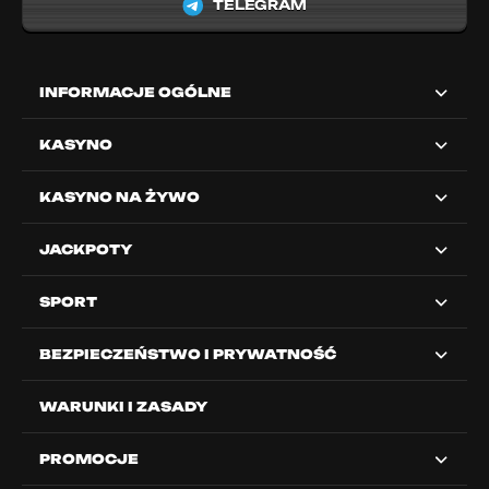
TELEGRAM
INFORMACJE OGÓLNE
KASYNO
KASYNO NA ŻYWO
JACKPOTY
SPORT
BEZPIECZEŃSTWO I PRYWATNOŚĆ
WARUNKI I ZASADY
PROMOCJE