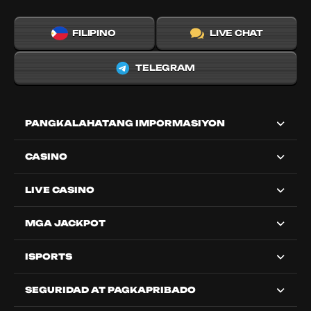
teknolohiya, na nagbibigay-daan sa iyong mag-livestream at lumahok sa
isang game sa tunay na buhay.
Kapag binisita mo ang Spinsy, makakapaglaro ka sa mga live na table
FILIPINO
LIVE CHAT
game tulad ng live na blackjack, live na poker, at live na roulette. Hindi ka
lang makakakuha ng access sa mga classic na bersyon ng mga game na
ito, pero pati sa mga modernong uri na eksklusibo sa ilang partikular na
casino.
TELEGRAM
Bukod sa mga live na table game, nag-aalok din ang seksyong ito ng
website ng Spinsy ng mga live na game show. Mga makabagong laro ito na
maaaring iba sa mga tradisyonal na pamamaraan pero nag-aalok pa rin
ng napakaraming saya.
PANGKALAHATANG IMPORMASIYON
At hindi na kami makapaghintay na sabihin sa iyo ang tungkol sa VIP
program sa Spinsy. Kung sa bagay, ito ang tamang paraan para maglaro
ng mga live na casino game bilang isang high roller o malaki gumastos.
CASINO
Bilang isang VIP player, makakakuha ka ng access sa isang personal na
account manager, mas magagandang bonus, at iba pang eksklusibong
benepisyo.
LIVE CASINO
I-EXPLORE ANG LAHAT SA LIVE NA CASINO NG SPINSY
MGA JACKPOT
Pinakakomprehensibo ang game hall para sa mga live na dealer game sa
Spinsy. Makakakuha ka ng access sa lahat ng live na game show at iba't
ibang uri ng mga live na table game. Kinukuha ang mga game sa Spinsy
mula sa mga kilalang developer ng software, kaya alam mong
ISPORTS
pinakamataas ang kalidad ng mga ito.
Kaya, hindi mo na kailangang pumunta sa ibang lugar. Umupo lang at
SEGURIDAD AT PAGKAPRIBADO
magpahinga, at dadalhin ng Spinsy ang pinakamahusay na live na
paglalaro ng casino sa iyo mismo. Nasa ibaba ang isang sulyap sa ilan sa
mga aksyon na makikita mo sa site sa pagsusugal na ito.