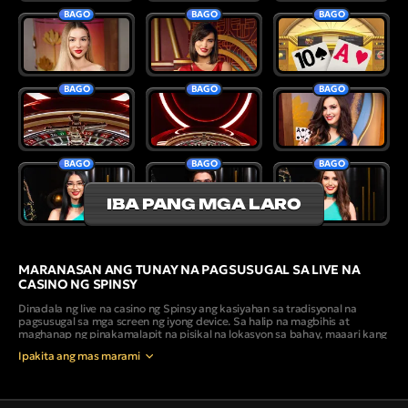
BAGO
BAGO
BAGO
Sic Bo
Gravity Sic Bo
Virtual Top Card
BAGO
BAGO
BAGO
Auto Roulette
Gravity Auto Roulette
Take Deal Or Risk Blackjack
BAGO
BAGO
BAGO
Grand Bonus Baccarat
VIP Baccarat
VIP NC Baccarat
IBA PANG MGA LARO
MARANASAN ANG TUNAY NA PAGSUSUGAL SA LIVE NA
CASINO NG SPINSY
Dinadala ng live na casino ng Spinsy ang kasiyahan sa tradisyonal na
pagsusugal sa mga screen ng iyong device. Sa halip na magbihis at
maghanap ng pinakamalapit na pisikal na lokasyon sa bahay, maaari kang
dumiretso sa aksyon.
Ipakita ang mas marami
Nag-aalok ang Spinsy ng seksyon ng live na casino kung saan maaari kang
maglaro nang may mga tunay na card, tunay na dealer, tunay na player, at
tunay na chip. Paano ito nangyayari? Iyon ang kahusayan ng modernong