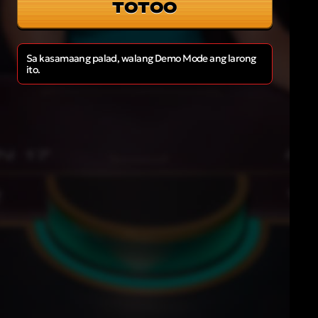
TOTOO
Sa kasamaang palad, walang Demo Mode ang larong
ito.