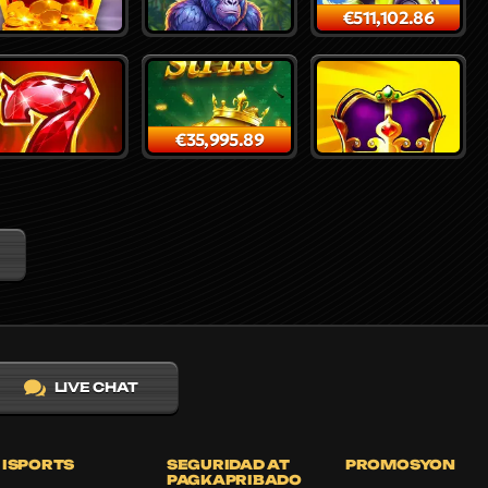
€511,102.86
 & Spicy JACKPOT
777 Strike
Golden Crown 40
€35,995.89
LIVE CHAT
ISPORTS
SEGURIDAD AT
PROMOSYON
PAGKAPRIBADO