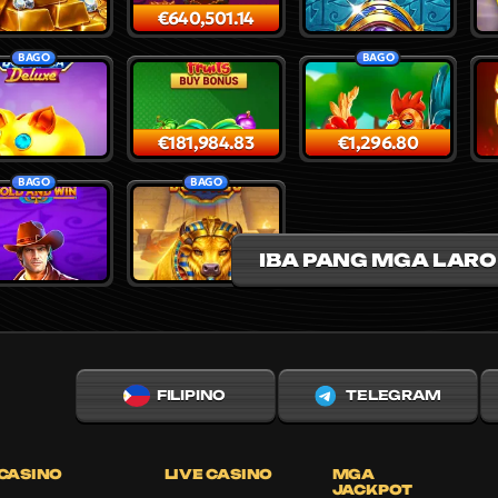
€640,501.14
BAGO
BAGO
Gemblitz Bonanza Deluxe
40 Bulky Fruits Buy Bonus
Rooster's Gold: Hold & Win
Hot
€181,984.83
€1,296.80
BAGO
BAGO
Badge of Ra (Hold and Win)
Book of the Egyptian Buffalo
IBA PANG MGA LARO
FILIPINO
TELEGRAM
CASINO
LIVE CASINO
MGA
JACKPOT