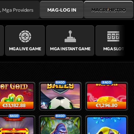
, Mga Providers
MAG-LOG IN
MAGREHISTRO
MGA LIVE GAME
MGA INSTANT GAME
MGA SLOT
BAGO
BAGO
Art of Gold - Golden Coins Link
9 Balls
Turbo Diamonds: Hold & Win
€33,182.88
€1,296.80
BAGO
BAGO
25 Coins Grand Gold Edition
Gorilla Blast - Hold & Hit 3x3
Tropical Pop Jackpot Play