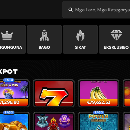
Mga Laro, Mga Kategorya
NGUNGUNA
BAGO
SIKAT
EKSKLUSIBO
KPOT
BAGO
Wish of a Lifetime: Hold & Win
Chip Runner
Purple Hot
€1,296.80
€79,652.52
BAGO
BAGO
t Gold
Pixel Samurai
Coins Of Ra Power Hold & Win