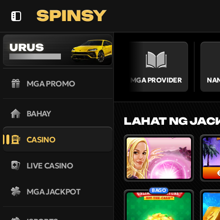
URUS
PROMO
MGA PROVIDER
NA
MGA PROMO
BAHAY
LAHAT NG JAC
CASINO
Lucky Lady's Charm Deluxe
LIVE CASINO
MGA JACKPOT
BAGO
Clover Coins 4x4 Unlimited Fortune
Mad Hi