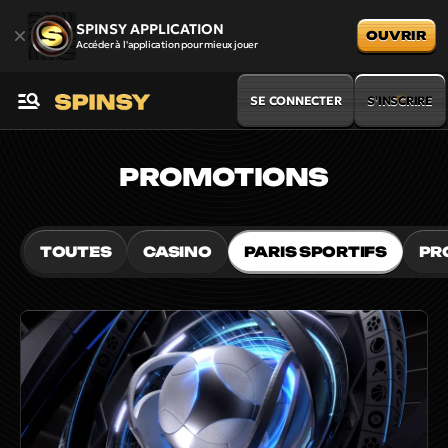
SPINSY APPLICATION
OUVRIR
Accéder à l'application pour mieux jouer
SE CONNECTER
S'INSCRIRE
PROMOTIONS
TOUTES
CASINO
PARIS SPORTIFS
PR