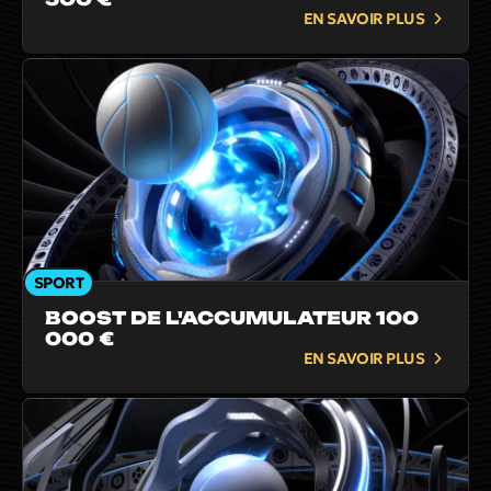
EN SAVOIR PLUS
SPORT
BOOST DE L'ACCUMULATEUR 100
000 €
EN SAVOIR PLUS