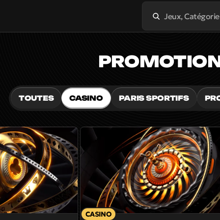
Jeux, Catégorie
PROMOTIO
TOUTES
CASINO
PARIS SPORTIFS
PR
CASINO