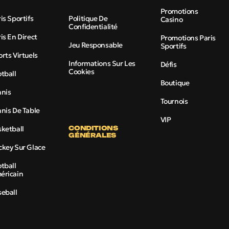
Promotions
is Sportifs
Politique De
Casino
Confidentialité
is En Direct
Promotions Paris
Jeu Responsable
Sportifs
rts Virtuels
Informations Sur Les
Défis
Cookies
tball
Boutique
nnis
Tournois
nis De Table
VIP
sketball
CONDITIONS
GÉNÉRALES
ckey Sur Glace
tball
éricain
seball