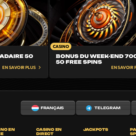
CASINO
ADAIRE 50
BONUS DU WEEK-END 700
50 FREE SPINS
EN SAVOIR PLUS
EN SAVOIR 
FRANÇAIS
TELEGRAM
INO EN
CASINO EN
JACKPOTS
PA
NE
DIRECT
SP