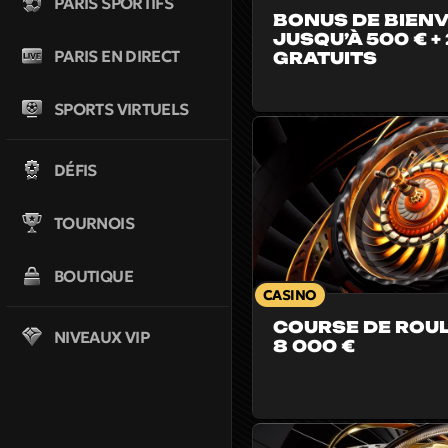
PARIS SPORTIFS
BONUS DE BIEN
JUSQU’À 500 € +
PARIS EN DIRECT
GRATUITS
SPORTS VIRTUELS
DÉFIS
TOURNOIS
BOUTIQUE
CASINO
COURSE DE ROU
NIVEAUX VIP
8 000 €