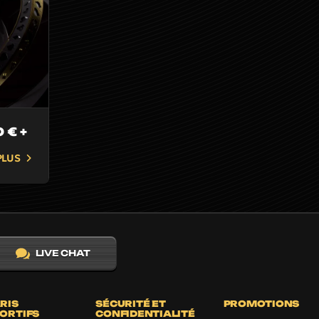
 € +
PLUS
LIVE CHAT
RIS
SÉCURITÉ ET
PROMOTIONS
ORTIFS
CONFIDENTIALITÉ