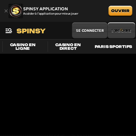
SPINSY APPLICATION
OUVRIR
Accéder à l'application pour mieux jouer
SE CONNECTER
S'INSCRIRE
CASINO EN
CASINO EN
PARIS SPORTIFS
LIGNE
DIRECT