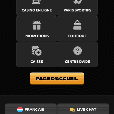
CASINO EN LIGNE
PARIS SPORTIFS
PROMOTIONS
BOUTIQUE
CAISSE
CENTRE D'AIDE
PAGE D'ACCUEIL
FRANÇAIS
LIVE CHAT