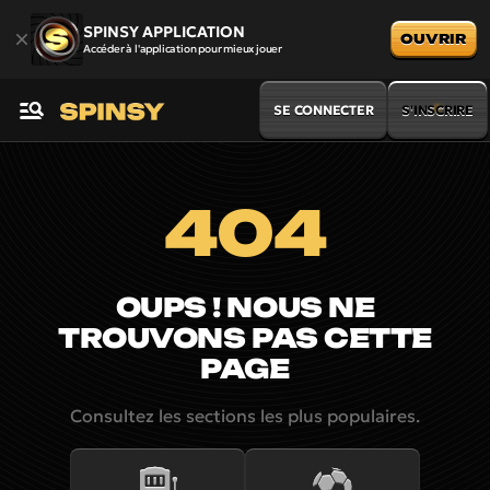
SPINSY APPLICATION
OUVRIR
Accéder à l'application pour mieux jouer
SE CONNECTER
S'INSCRIRE
404
OUPS ! NOUS NE
TROUVONS PAS CETTE
PAGE
Consultez les sections les plus populaires.