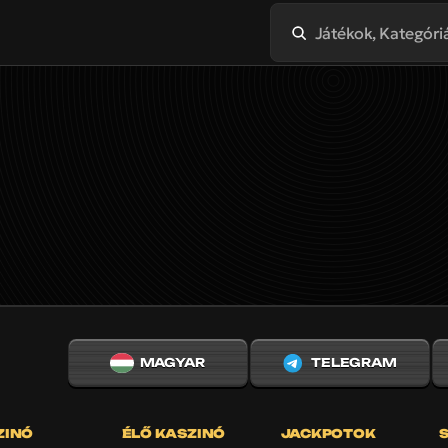
Játékok, Kategóriá
MAGYAR
TELEGRAM
ZINÓ
ÉLŐ KASZINÓ
JACKPOTOK