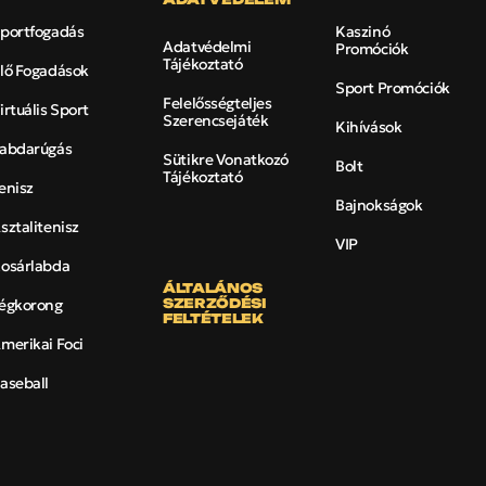
portfogadás
Kaszinó
Adatvédelmi
Promóciók
Tájékoztató
lő Fogadások
Sport Promóciók
Felelősségteljes
irtuális Sport
Szerencsejáték
Kihívások
abdarúgás
Sütikre Vonatkozó
Bolt
Tájékoztató
enisz
Bajnokságok
sztalitenisz
VIP
osárlabda
ÁLTALÁNOS
égkorong
SZERZŐDÉSI
FELTÉTELEK
merikai Foci
aseball