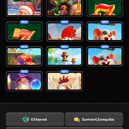
Jingle Bell Bonanza
Wheel of Destiny
Multi Hot 5 Super Wilds
NΈΟ
NΈΟ
NΈΟ
Multi Hot 5 Deluxe
Chicken Highway
Cheesy Road
NΈΟ
NΈΟ
NΈΟ
Dice Jungle
Bottle Mania
Cheesy Road Classic
NΈΟ
NΈΟ
Gates of Merlyn
Chicken Ways
Ελληνικά
Ζωντανή Συνομιλία