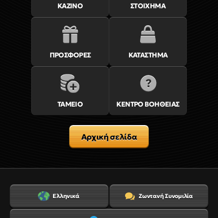
ΚΑΖΊΝΟ
ΣΤΟΊΧΗΜΑ
ΠΡΟΣΦΟΡΈΣ
ΚΑΤΆΣΤΗΜΑ
ΤΑΜΕΊΟ
ΚΈΝΤΡΟ ΒΟΉΘΕΙΑΣ
Αρχική σελίδα
Ελληνικά
Ζωντανή Συνομιλία