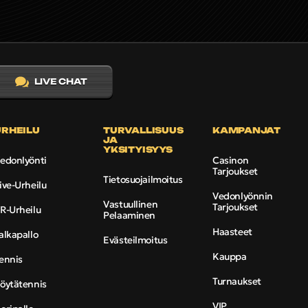
LIVE CHAT
URHEILU
TURVALLISUUS
KAMPANJAT
JA
YKSITYISYYS
edonlyönti
Casinon
Tarjoukset
Tietosuojailmoitus
ive-Urheilu
Vedonlyönnin
Vastuullinen
Tarjoukset
R-Urheilu
Pelaaminen
Haasteet
alkapallo
Evästeilmoitus
Kauppa
ennis
Turnaukset
öytätennis
VIP