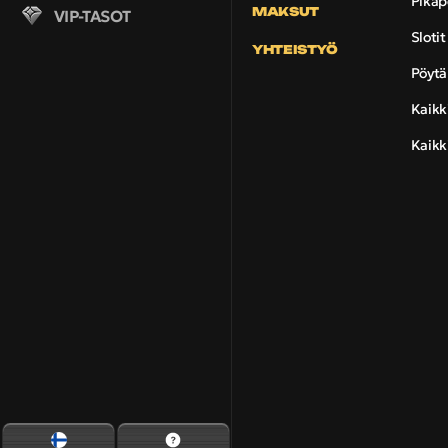
Pikap
MAKSUT
VIP-TASOT
Slotit
YHTEISTYÖ
Pöytä
Kaikk
Kaikki