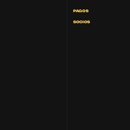
PAGOS
SOCIOS