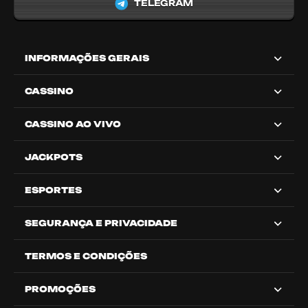
TELEGRAM
INFORMAÇÕES GERAIS
CASSINO
CASSINO AO VIVO
JACKPOTS
ESPORTES
SEGURANÇA E PRIVACIDADE
TERMOS E CONDIÇÕES
PROMOÇÕES