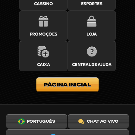
CASSINO
ESPORTES
PROMOÇÕES
LOJA
CAIXA
CENTRAL DE AJUDA
PÁGINA INICIAL
PORTUGUÊS
CHAT AO VIVO