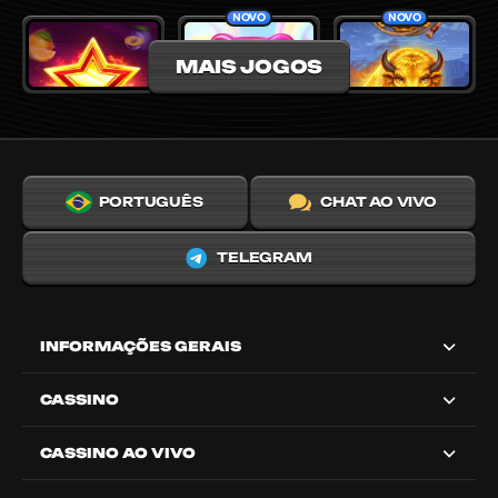
NOVO
NOVO
100 Power Hot Golden Coins Link
Candy Machine
Book of the Golden Buffalo
MAIS JOGOS
PORTUGUÊS
CHAT AO VIVO
TELEGRAM
INFORMAÇÕES GERAIS
CASSINO
CASSINO AO VIVO