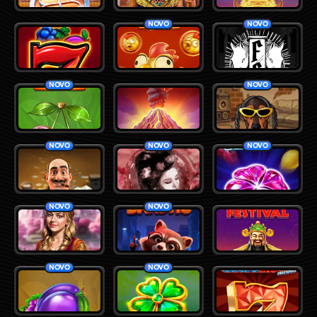
NOVO
NOVO
Hell Hot 100
Chicken Coin
Life and Death
NOVO
NOVO
Regal Spins 20 Sun Link
Coin Spark
Cred
NOVO
NOVO
NOVO
The Bonus Day
Densho
Pink Clovers XXXL: Hold and Win
NOVO
NOVO
Fairytale Beauties 2 -Enchanted Hearts
Midnight Bandits
Triple Fortune Festival
NOVO
NOVO
Regal Spins 20
100 Blazing Clover
Crystal Hot 40 Free Spins